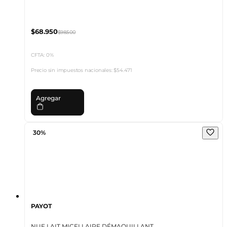
$68.950
$98.500
CFTA: 0%
Precio sin impuestos nacionales:
$54.471
Agregar
30%
PAYOT
NUE LAIT MICELLAIRE DÉMAQUILLANT