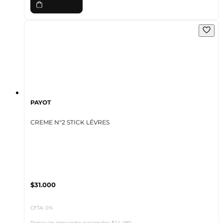
PAYOT
CREME N°2 STICK LÉVRES
$31.000
CFTA: 0%
Precio sin impuestos nacionales:
$24.490