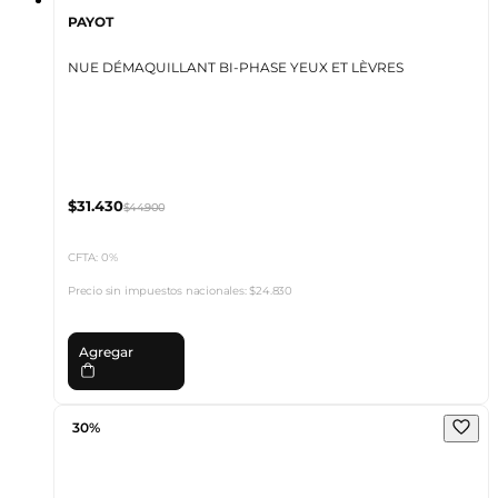
PAYOT
NUE DÉMAQUILLANT BI-PHASE YEUX ET LÈVRES
$31.430
$44.900
CFTA: 0%
Precio sin impuestos nacionales:
$24.830
Agregar
30%