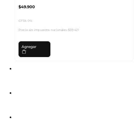
$49.900
CFTA: 0%
Precio sin impuestos nacionales:
$39.421
Agregar