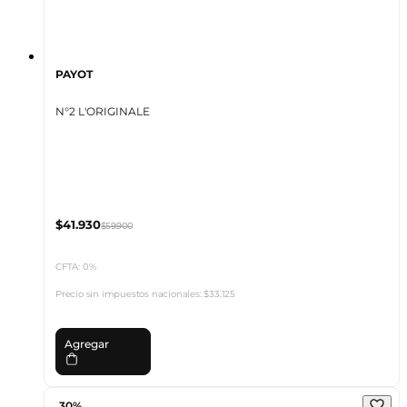
PAYOT
N°2 L'ORIGINALE
$41.930
$59.900
CFTA: 0%
Precio sin impuestos nacionales:
$33.125
Agregar
30%