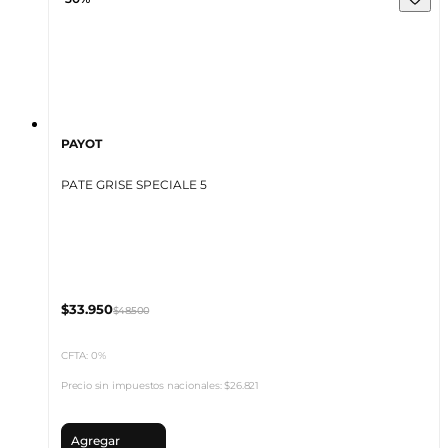
PAYOT
PATE GRISE SPECIALE 5
$33.950
$48.500
CFTA: 0%
Precio sin impuestos nacionales:
$26.821
Agregar