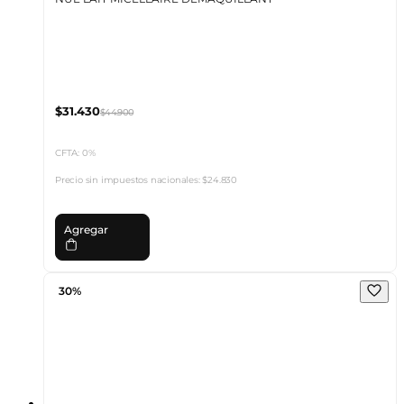
$31.430
$44.900
CFTA: 0%
Precio sin impuestos nacionales:
$24.830
Agregar
30%