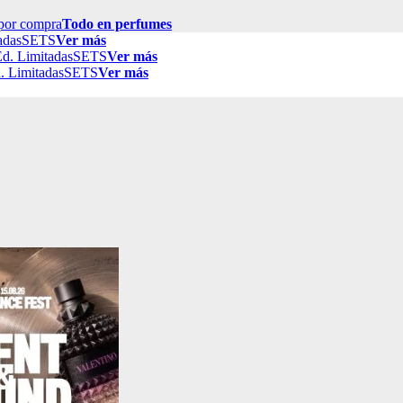
por compra
Todo en perfumes
adas
SETS
Ver más
d. Limitadas
SETS
Ver más
. Limitadas
SETS
Ver más