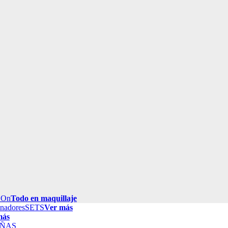
 On
Todo en maquillaje
inadores
SETS
Ver más
más
ÑAS