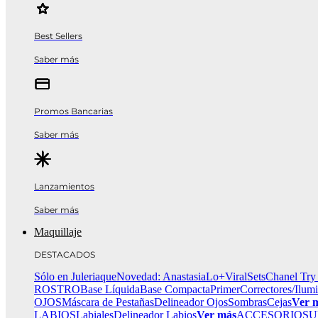
Best Sellers
Saber más
Promos Bancarias
Saber más
Lanzamientos
Saber más
Maquillaje
DESTACADOS
Sólo en Juleriaque
Novedad: Anastasia
Lo+Viral
Sets
Chanel Try
ROSTRO
Base Líquida
Base Compacta
Primer
Correctores/Ilum
OJOS
Máscara de Pestañas
Delineador Ojos
Sombras
Cejas
Ver 
LABIOS
Labiales
Delineador Labios
Ver más
ACCESORIOS
U