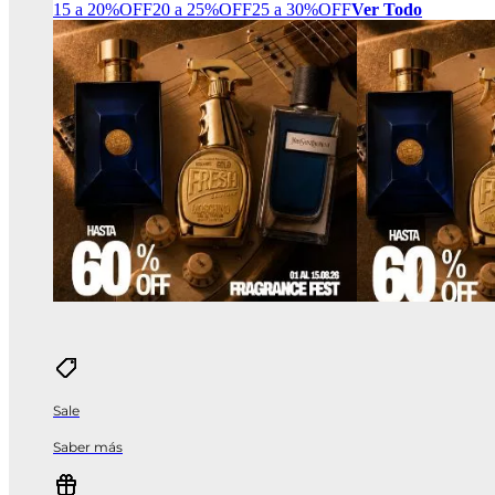
15 a 20%OFF
20 a 25%OFF
25 a 30%OFF
Ver Todo
Sale
Saber más