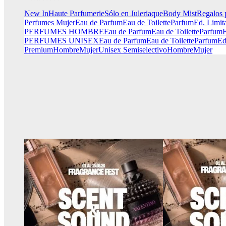
New In
Haute Parfumerie
Sólo en Juleriaque
Body Mist
Regalos 
Perfumes Mujer
Eau de Parfum
Eau de Toilette
Parfum
Ed. Limit
PERFUMES HOMBRE
Eau de Parfum
Eau de Toilette
Parfum
E
PERFUMES UNISEX
Eau de Parfum
Eau de Toilette
Parfum
Ed
Premium
Hombre
Mujer
Unisex
Semiselectivo
Hombre
Mujer