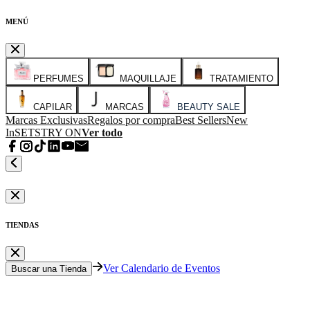
MENÚ
PERFUMES
MAQUILLAJE
TRATAMIENTO
CAPILAR
MARCAS
BEAUTY SALE
Marcas Exclusivas
Regalos por compra
Best Sellers
New
In
SETS
TRY ON
Ver todo
TIENDAS
Ver Calendario de Eventos
Buscar una Tienda