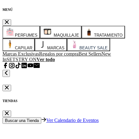
MENÚ
PERFUMES
MAQUILLAJE
TRATAMIENTO
CAPILAR
MARCAS
BEAUTY SALE
Marcas Exclusivas
Regalos por compra
Best Sellers
New
In
SETS
TRY ON
Ver todo
TIENDAS
Ver Calendario de Eventos
Buscar una Tienda