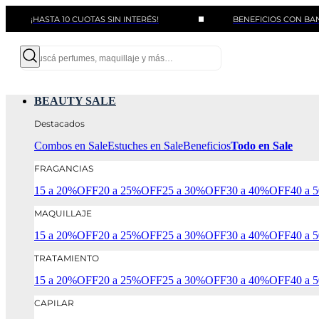
¡HASTA 10 CUOTAS SIN INTERÉS!
BENEFICIOS CON BANCOS Y 
BEAUTY SALE
Destacados
Combos en Sale
Estuches en Sale
Beneficios
Todo en Sale
FRAGANCIAS
15 a 20%OFF
20 a 25%OFF
25 a 30%OFF
30 a 40%OFF
40 a
MAQUILLAJE
15 a 20%OFF
20 a 25%OFF
25 a 30%OFF
30 a 40%OFF
40 a
TRATAMIENTO
15 a 20%OFF
20 a 25%OFF
25 a 30%OFF
30 a 40%OFF
40 a
CAPILAR