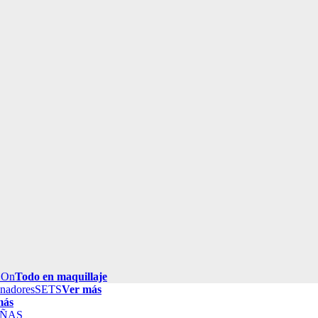
 On
Todo en maquillaje
inadores
SETS
Ver más
más
ÑAS