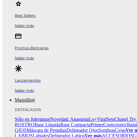
Best Sellers
Saber más
Promos Bancarias
Saber más
Lanzamientos
Saber más
Maquillaje
DESTACADOS
Sólo en Juleriaque
Novedad: Anastasia
Lo+Viral
Sets
Chanel Try
ROSTRO
Base Líquida
Base Compacta
Primer
Correctores/Ilum
OJOS
Máscara de Pestañas
Delineador Ojos
Sombras
Cejas
Ver 
LABIOS
Labiales
Delineador Labios
Ver más
ACCESORIOS
U