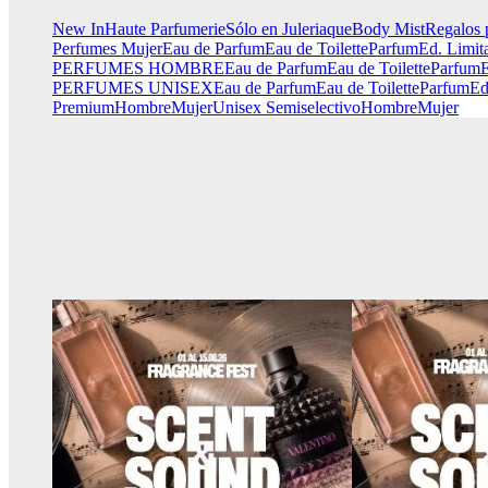
New In
Haute Parfumerie
Sólo en Juleriaque
Body Mist
Regalos 
Perfumes Mujer
Eau de Parfum
Eau de Toilette
Parfum
Ed. Limit
PERFUMES HOMBRE
Eau de Parfum
Eau de Toilette
Parfum
E
PERFUMES UNISEX
Eau de Parfum
Eau de Toilette
Parfum
Ed
Premium
Hombre
Mujer
Unisex
Semiselectivo
Hombre
Mujer