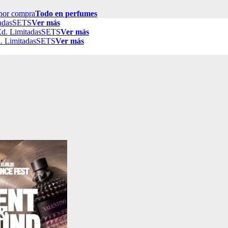
por compra
Todo en perfumes
adas
SETS
Ver más
d. Limitadas
SETS
Ver más
. Limitadas
SETS
Ver más