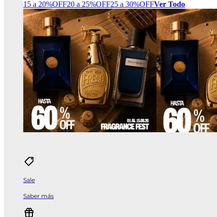
15 a 20%OFF
20 a 25%OFF
25 a 30%OFF
Ver Todo
Sale
Saber más