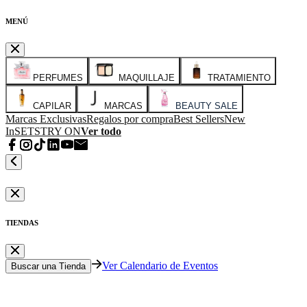
MENÚ
PERFUMES
MAQUILLAJE
TRATAMIENTO
CAPILAR
MARCAS
BEAUTY SALE
Marcas Exclusivas
Regalos por compra
Best Sellers
New
In
SETS
TRY ON
Ver todo
TIENDAS
Ver Calendario de Eventos
Buscar una Tienda