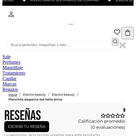
RJETAS
ENVIO GRATIS SIN MINIMO DE COMPRA
¡HASTA 10 C
Sale
Perfumes
Maquillaje
Tratamiento
Capilar
Marcas
Regalos
/
/
/
Inicio
Electro beauty
Electro beauty
Planchita elegance led bella shine
RESEÑAS
0
Calificación promedio
ESCRIBÍ TU RESEÑA
(0 evaluaciones)
Lo sentimos. Aún no hay reseñas para este producto.