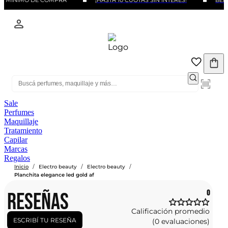
IN MINIMO DE COMPRA
¡HASTA 10 CUOTAS SIN INTERÉS!
BENE
Sale
Perfumes
Maquillaje
Tratamiento
Capilar
Marcas
Regalos
/
/
/
Inicio
Electro beauty
Electro beauty
Planchita elegance led gold af
RESEÑAS
0
Calificación promedio
ESCRIBÍ TU RESEÑA
(0 evaluaciones)