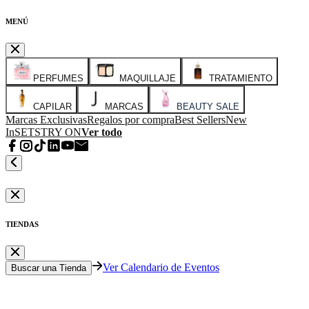
MENÚ
PERFUMES
MAQUILLAJE
TRATAMIENTO
CAPILAR
MARCAS
BEAUTY SALE
Marcas Exclusivas
Regalos por compra
Best Sellers
New
In
SETS
TRY ON
Ver todo
TIENDAS
Ver Calendario de Eventos
Buscar una Tienda