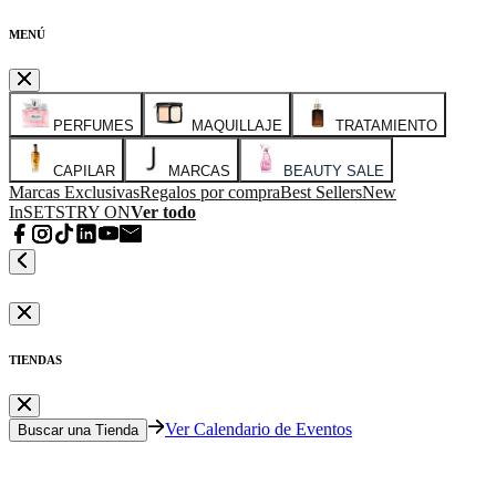
MENÚ
PERFUMES
MAQUILLAJE
TRATAMIENTO
CAPILAR
MARCAS
BEAUTY SALE
Marcas Exclusivas
Regalos por compra
Best Sellers
New
In
SETS
TRY ON
Ver todo
TIENDAS
Ver Calendario de Eventos
Buscar una Tienda