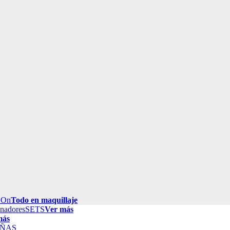
 On
Todo en maquillaje
inadores
SETS
Ver más
más
ÑAS