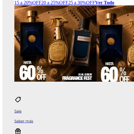
15 a 20%OFF
20 a 25%OFF
25 a 30%OFF
Ver Todo
Sale
Saber más