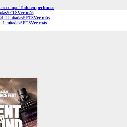
por compra
Todo en perfumes
adas
SETS
Ver más
d. Limitadas
SETS
Ver más
. Limitadas
SETS
Ver más