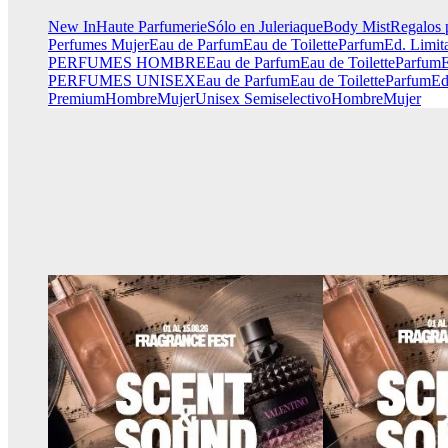
New In
Haute Parfumerie
Sólo en Juleriaque
Body Mist
Regalos 
Perfumes Mujer
Eau de Parfum
Eau de Toilette
Parfum
Ed. Limit
PERFUMES HOMBRE
Eau de Parfum
Eau de Toilette
Parfum
E
PERFUMES UNISEX
Eau de Parfum
Eau de Toilette
Parfum
Ed
Premium
Hombre
Mujer
Unisex
Semiselectivo
Hombre
Mujer