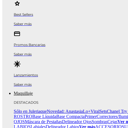
Best Sellers
Saber más
Promos Bancarias
Saber más
Lanzamientos
Saber más
Maquillaje
DESTACADOS
Sólo en Juleriaque
Novedad: Anastasia
Lo+Viral
Sets
Chanel Try
ROSTRO
Base Líquida
Base Compacta
Primer
Correctores/Ilum
OJOS
Máscara de Pestañas
Delineador Ojos
Sombras
Cejas
Ver 
LABIOS
Labiales
Delineador Labios
Ver más
ACCESORIOS
U