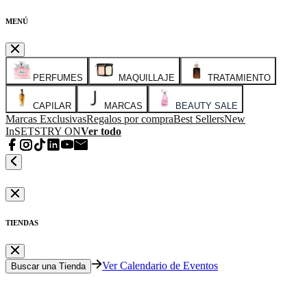
MENÚ
PERFUMES
MAQUILLAJE
TRATAMIENTO
CAPILAR
MARCAS
BEAUTY SALE
Marcas Exclusivas
Regalos por compra
Best Sellers
New
In
SETS
TRY ON
Ver todo
TIENDAS
Ver Calendario de Eventos
Buscar una Tienda