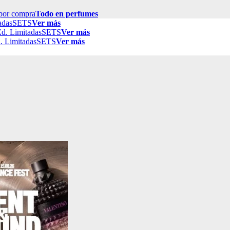
por compra
Todo en perfumes
adas
SETS
Ver más
d. Limitadas
SETS
Ver más
. Limitadas
SETS
Ver más