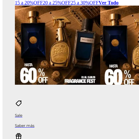
15 a 20%OFF
20 a 25%OFF
25 a 30%OFF
Ver Todo
Sale
Saber más