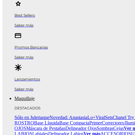
Best Sellers
Saber más
Promos Bancarias
Saber más
Lanzamientos
Saber más
Maquillaje
DESTACADOS
Sólo en Juleriaque
Novedad: Anastasia
Lo+Viral
Sets
Chanel Try
ROSTRO
Base Líquida
Base Compacta
Primer
Correctores/Ilum
OJOS
Máscara de Pestañas
Delineador Ojos
Sombras
Cejas
Ver 
LABIOS
Labiales
Delineador Labios
Ver más
ACCESORIOS
U