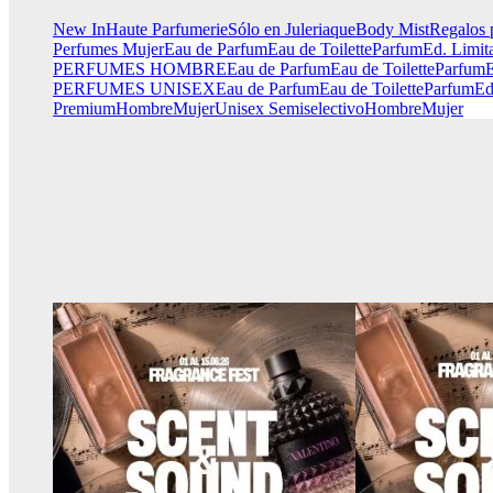
New In
Haute Parfumerie
Sólo en Juleriaque
Body Mist
Regalos 
Perfumes Mujer
Eau de Parfum
Eau de Toilette
Parfum
Ed. Limit
PERFUMES HOMBRE
Eau de Parfum
Eau de Toilette
Parfum
E
PERFUMES UNISEX
Eau de Parfum
Eau de Toilette
Parfum
Ed
Premium
Hombre
Mujer
Unisex
Semiselectivo
Hombre
Mujer