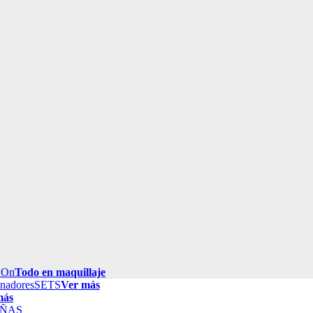
 On
Todo en maquillaje
inadores
SETS
Ver más
más
ÑAS