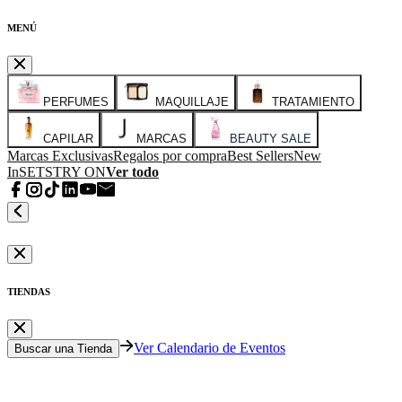
MENÚ
PERFUMES
MAQUILLAJE
TRATAMIENTO
CAPILAR
MARCAS
BEAUTY SALE
Marcas Exclusivas
Regalos por compra
Best Sellers
New
In
SETS
TRY ON
Ver todo
TIENDAS
Ver Calendario de Eventos
Buscar una Tienda