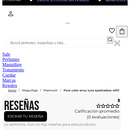
 DE COMPRA
¡HASTA 10 CUOTAS SIN INTERÉS!
BENEFICIOS CO
Sale
Perfumes
Maquillaje
Tratamiento
Capilar
Marcas
Regalos
/
/
/
Inicio
Maquillaje
Premium
Pure color envy luxe eyeshadow refill
RESEÑAS
0
Calificación promedio
ESCRIBÍ TU RESEÑA
(0 evaluaciones)
Lo sentimos. Aún no hay reseñas para este producto.