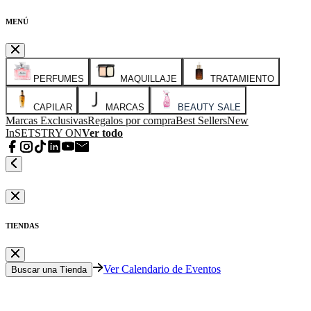
MENÚ
PERFUMES
MAQUILLAJE
TRATAMIENTO
CAPILAR
MARCAS
BEAUTY SALE
Marcas Exclusivas
Regalos por compra
Best Sellers
New
In
SETS
TRY ON
Ver todo
TIENDAS
Ver Calendario de Eventos
Buscar una Tienda