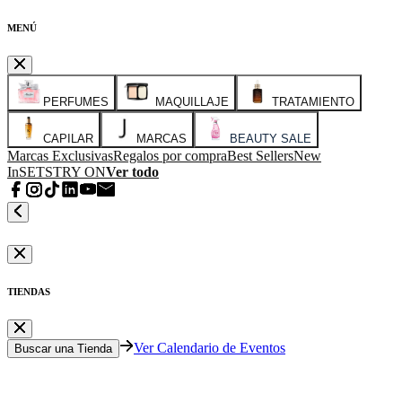
MENÚ
PERFUMES
MAQUILLAJE
TRATAMIENTO
CAPILAR
MARCAS
BEAUTY SALE
Marcas Exclusivas
Regalos por compra
Best Sellers
New
In
SETS
TRY ON
Ver todo
TIENDAS
Ver Calendario de Eventos
Buscar una Tienda