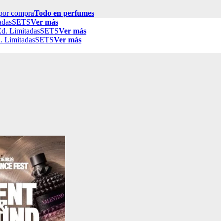
por compra
Todo en perfumes
adas
SETS
Ver más
d. Limitadas
SETS
Ver más
. Limitadas
SETS
Ver más