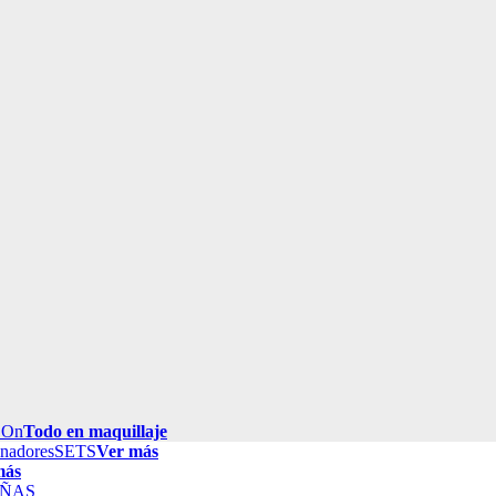
 On
Todo en maquillaje
inadores
SETS
Ver más
más
ÑAS