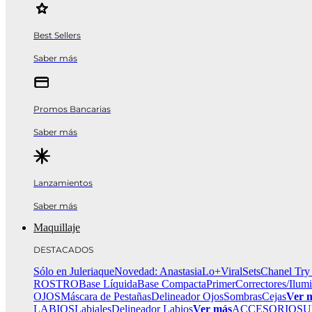
Best Sellers
Saber más
Promos Bancarias
Saber más
Lanzamientos
Saber más
Maquillaje
DESTACADOS
Sólo en Juleriaque
Novedad: Anastasia
Lo+Viral
Sets
Chanel Try
ROSTRO
Base Líquida
Base Compacta
Primer
Correctores/Ilum
OJOS
Máscara de Pestañas
Delineador Ojos
Sombras
Cejas
Ver 
LABIOS
Labiales
Delineador Labios
Ver más
ACCESORIOS
U