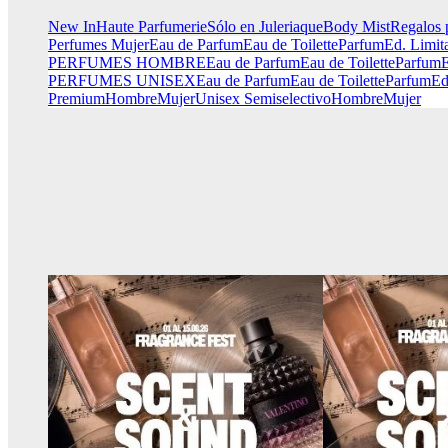
New In
Haute Parfumerie
Sólo en Juleriaque
Body Mist
Regalos 
Perfumes Mujer
Eau de Parfum
Eau de Toilette
Parfum
Ed. Limit
PERFUMES HOMBRE
Eau de Parfum
Eau de Toilette
Parfum
E
PERFUMES UNISEX
Eau de Parfum
Eau de Toilette
Parfum
Ed
Premium
Hombre
Mujer
Unisex
Semiselectivo
Hombre
Mujer