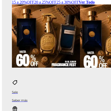
15 a 20%OFF
20 a 25%OFF
25 a 30%OFF
Ver Todo
Sale
Saber más