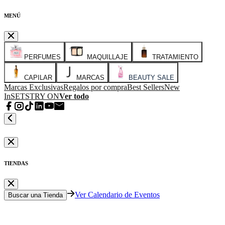
MENÚ
PERFUMES
MAQUILLAJE
TRATAMIENTO
CAPILAR
MARCAS
BEAUTY SALE
Marcas Exclusivas
Regalos por compra
Best Sellers
New
In
SETS
TRY ON
Ver todo
TIENDAS
Ver Calendario de Eventos
Buscar una Tienda