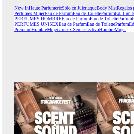
New In
Haute Parfumerie
Sólo en Juleriaque
Body Mist
Regalos 
Perfumes Mujer
Eau de Parfum
Eau de Toilette
Parfum
Ed. Limit
PERFUMES HOMBRE
Eau de Parfum
Eau de Toilette
Parfum
E
PERFUMES UNISEX
Eau de Parfum
Eau de Toilette
Parfum
Ed
Premium
Hombre
Mujer
Unisex
Semiselectivo
Hombre
Mujer