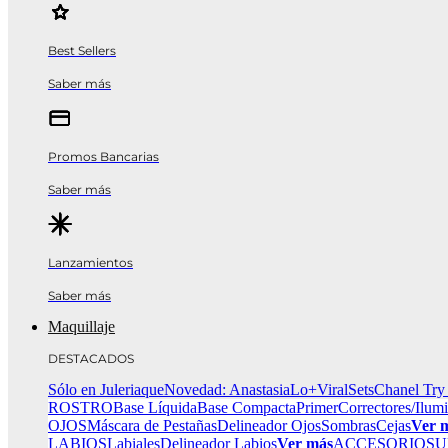
Best Sellers
Saber más
Promos Bancarias
Saber más
Lanzamientos
Saber más
Maquillaje
DESTACADOS
Sólo en Juleriaque
Novedad: Anastasia
Lo+Viral
Sets
Chanel Try
ROSTRO
Base Líquida
Base Compacta
Primer
Correctores/Ilum
OJOS
Máscara de Pestañas
Delineador Ojos
Sombras
Cejas
Ver 
LABIOS
Labiales
Delineador Labios
Ver más
ACCESORIOS
U