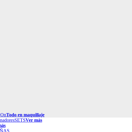
 On
Todo en maquillaje
inadores
SETS
Ver más
más
ÑAS