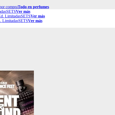
por compra
Todo en perfumes
adas
SETS
Ver más
d. Limitadas
SETS
Ver más
. Limitadas
SETS
Ver más