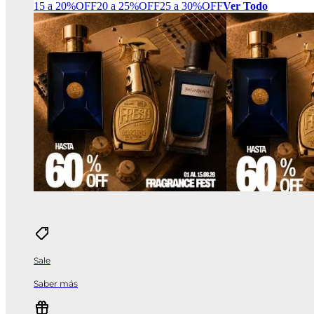
15 a 20%OFF
20 a 25%OFF
25 a 30%OFF
Ver Todo
Sale
Saber más