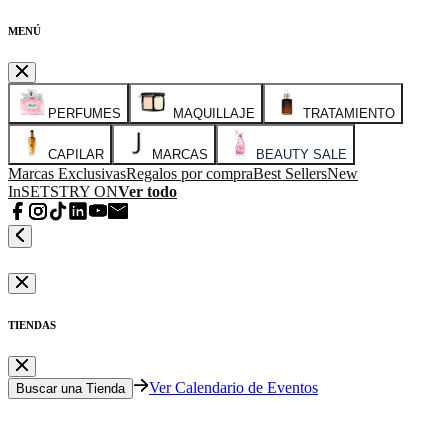
MENÚ
PERFUMES
MAQUILLAJE
TRATAMIENTO
CAPILAR
MARCAS
BEAUTY SALE
Marcas Exclusivas
Regalos por compra
Best Sellers
New
In
SETS
TRY ON
Ver todo
TIENDAS
Ver Calendario de Eventos
Buscar una Tienda