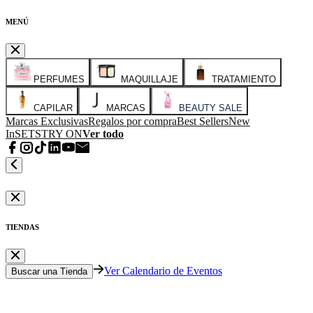
MENÚ
PERFUMES
MAQUILLAJE
TRATAMIENTO
CAPILAR
MARCAS
BEAUTY SALE
Marcas Exclusivas
Regalos por compra
Best Sellers
New
In
SETS
TRY ON
Ver todo
TIENDAS
Ver Calendario de Eventos
Buscar una Tienda