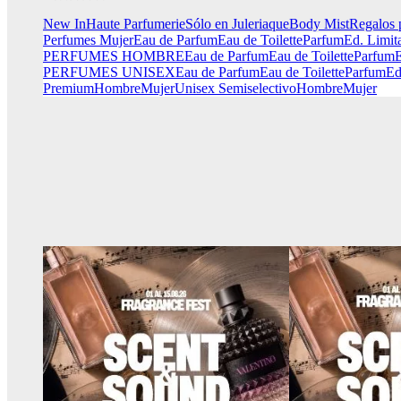
New In
Haute Parfumerie
Sólo en Juleriaque
Body Mist
Regalos 
Perfumes Mujer
Eau de Parfum
Eau de Toilette
Parfum
Ed. Limit
PERFUMES HOMBRE
Eau de Parfum
Eau de Toilette
Parfum
E
PERFUMES UNISEX
Eau de Parfum
Eau de Toilette
Parfum
Ed
Premium
Hombre
Mujer
Unisex
Semiselectivo
Hombre
Mujer