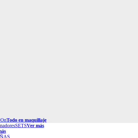
 On
Todo en maquillaje
inadores
SETS
Ver más
más
ÑAS