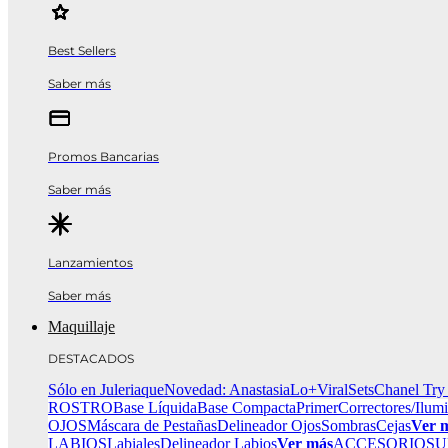
Best Sellers
Saber más
Promos Bancarias
Saber más
Lanzamientos
Saber más
Maquillaje
DESTACADOS
Sólo en Juleriaque
Novedad: Anastasia
Lo+Viral
Sets
Chanel Try
ROSTRO
Base Líquida
Base Compacta
Primer
Correctores/Ilum
OJOS
Máscara de Pestañas
Delineador Ojos
Sombras
Cejas
Ver 
LABIOS
Labiales
Delineador Labios
Ver más
ACCESORIOS
U