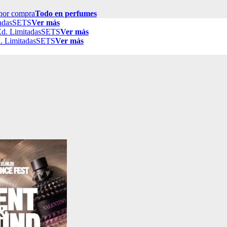
por compra
Todo en perfumes
adas
SETS
Ver más
d. Limitadas
SETS
Ver más
. Limitadas
SETS
Ver más