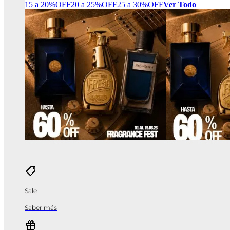
15 a 20%OFF
20 a 25%OFF
25 a 30%OFF
Ver Todo
Sale
Saber más