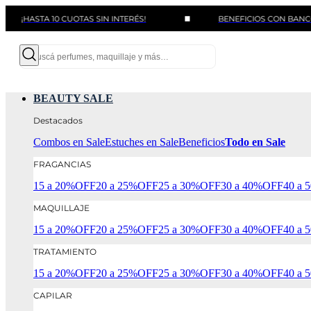
STA 10 CUOTAS SIN INTERÉS!
BENEFICIOS CON BANCOS Y TAR
BEAUTY SALE
Destacados
Combos en Sale
Estuches en Sale
Beneficios
Todo en Sale
FRAGANCIAS
15 a 20%OFF
20 a 25%OFF
25 a 30%OFF
30 a 40%OFF
40 a
MAQUILLAJE
15 a 20%OFF
20 a 25%OFF
25 a 30%OFF
30 a 40%OFF
40 a
TRATAMIENTO
15 a 20%OFF
20 a 25%OFF
25 a 30%OFF
30 a 40%OFF
40 a
CAPILAR