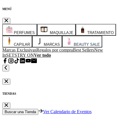
MENÚ
PERFUMES
MAQUILLAJE
TRATAMIENTO
CAPILAR
MARCAS
BEAUTY SALE
Marcas Exclusivas
Regalos por compra
Best Sellers
New
In
SETS
TRY ON
Ver todo
TIENDAS
Ver Calendario de Eventos
Buscar una Tienda