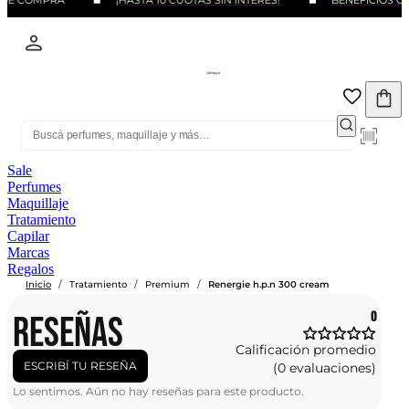
 DE COMPRA
¡HASTA 10 CUOTAS SIN INTERÉS!
BENEFICIOS CO
Sale
Perfumes
Maquillaje
Tratamiento
Capilar
Marcas
Regalos
/
/
/
Inicio
Tratamiento
Premium
Renergie h.p.n 300 cream
RESEÑAS
0
Calificación promedio
ESCRIBÍ TU RESEÑA
(0 evaluaciones)
Lo sentimos. Aún no hay reseñas para este producto.