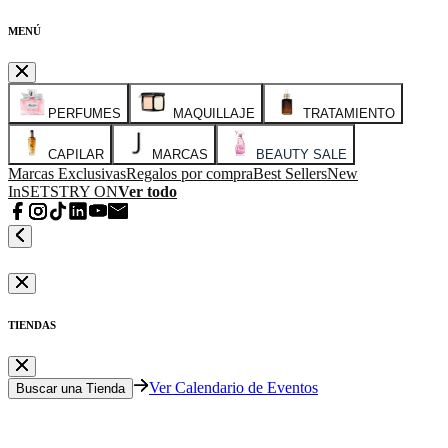
MENÚ
PERFUMES
MAQUILLAJE
TRATAMIENTO
CAPILAR
MARCAS
BEAUTY SALE
Marcas Exclusivas
Regalos por compra
Best Sellers
New
In
SETS
TRY ON
Ver todo
TIENDAS
Ver Calendario de Eventos
Buscar una Tienda