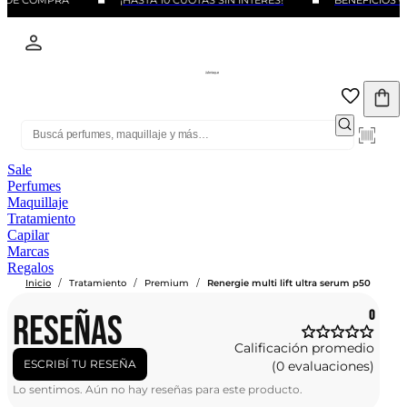
O DE COMPRA
¡HASTA 10 CUOTAS SIN INTERÉS!
BENEFICIOS C
Sale
Perfumes
Maquillaje
Tratamiento
Capilar
Marcas
Regalos
/
/
/
Inicio
Tratamiento
Premium
Renergie multi lift ultra serum p50
RESEÑAS
0
Calificación promedio
ESCRIBÍ TU RESEÑA
(0 evaluaciones)
Lo sentimos. Aún no hay reseñas para este producto.