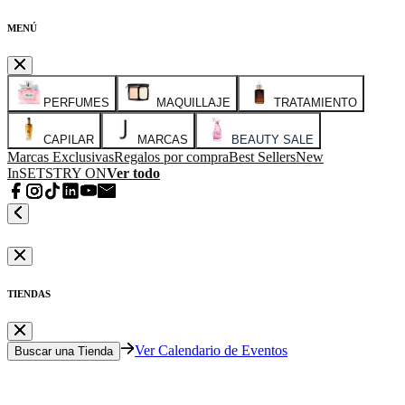
MENÚ
PERFUMES
MAQUILLAJE
TRATAMIENTO
CAPILAR
MARCAS
BEAUTY SALE
Marcas Exclusivas
Regalos por compra
Best Sellers
New
In
SETS
TRY ON
Ver todo
TIENDAS
Ver Calendario de Eventos
Buscar una Tienda