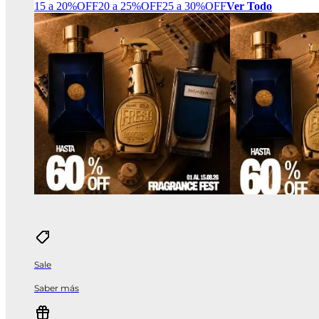
15 a 20%OFF
20 a 25%OFF
25 a 30%OFF
Ver Todo
Sale
Saber más