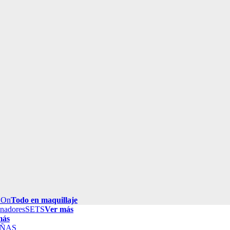
 On
Todo en maquillaje
inadores
SETS
Ver más
más
ÑAS