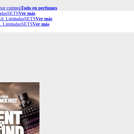
por compra
Todo en perfumes
adas
SETS
Ver más
d. Limitadas
SETS
Ver más
. Limitadas
SETS
Ver más