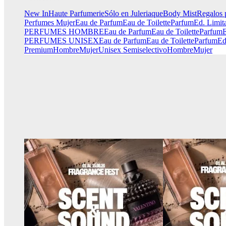
New In
Haute Parfumerie
Sólo en Juleriaque
Body Mist
Regalos 
Perfumes Mujer
Eau de Parfum
Eau de Toilette
Parfum
Ed. Limit
PERFUMES HOMBRE
Eau de Parfum
Eau de Toilette
Parfum
E
PERFUMES UNISEX
Eau de Parfum
Eau de Toilette
Parfum
Ed
Premium
Hombre
Mujer
Unisex
Semiselectivo
Hombre
Mujer