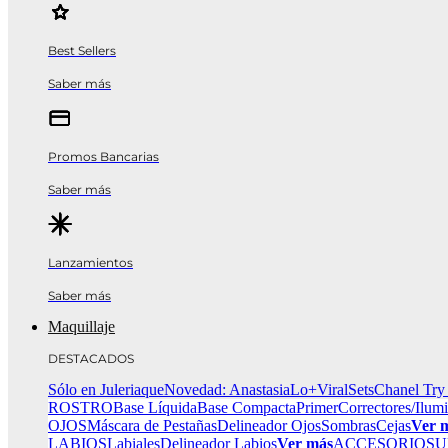
Best Sellers
Saber más
Promos Bancarias
Saber más
Lanzamientos
Saber más
Maquillaje
DESTACADOS
Sólo en Juleriaque
Novedad: Anastasia
Lo+Viral
Sets
Chanel Try
ROSTRO
Base Líquida
Base Compacta
Primer
Correctores/Ilum
OJOS
Máscara de Pestañas
Delineador Ojos
Sombras
Cejas
Ver 
LABIOS
Labiales
Delineador Labios
Ver más
ACCESORIOS
U