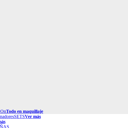
 On
Todo en maquillaje
inadores
SETS
Ver más
más
ÑAS