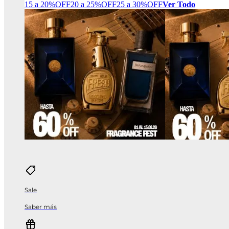
15 a 20%OFF
20 a 25%OFF
25 a 30%OFF
Ver Todo
Sale
Saber más