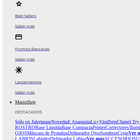
Best Sellers
Saber más
Promos Bancarias
Saber más
Lanzamientos
Saber más
Maquillaje
DESTACADOS
Sólo en Juleriaque
Novedad: Anastasia
Lo+Viral
Sets
Chanel Try
ROSTRO
Base Líquida
Base Compacta
Primer
Correctores/Ilum
OJOS
Máscara de Pestañas
Delineador Ojos
Sombras
Cejas
Ver 
LABIOS
Labiales
Delineador Labios
Ver más
ACCESORIOS
U