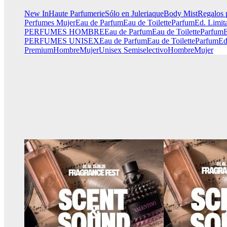
New In
Haute Parfumerie
Sólo en Juleriaque
Body Mist
Regalos 
Perfumes Mujer
Eau de Parfum
Eau de Toilette
Parfum
Ed. Limit
PERFUMES HOMBRE
Eau de Parfum
Eau de Toilette
Parfum
E
PERFUMES UNISEX
Eau de Parfum
Eau de Toilette
Parfum
Ed
Premium
Hombre
Mujer
Unisex
Semiselectivo
Hombre
Mujer