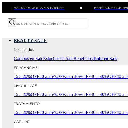
HASTA 10 CUOTAS SIN INTERÉS!
BENEFICIOS CON BANCOS Y T
BEAUTY SALE
Destacados
Combos en Sale
Estuches en Sale
Beneficios
Todo en Sale
FRAGANCIAS
15 a 20%OFF
20 a 25%OFF
25 a 30%OFF
30 a 40%OFF
40 a
MAQUILLAJE
15 a 20%OFF
20 a 25%OFF
25 a 30%OFF
30 a 40%OFF
40 a
TRATAMIENTO
15 a 20%OFF
20 a 25%OFF
25 a 30%OFF
30 a 40%OFF
40 a
CAPILAR