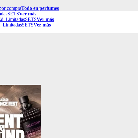
por compra
Todo en perfumes
adas
SETS
Ver más
d. Limitadas
SETS
Ver más
. Limitadas
SETS
Ver más