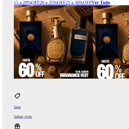
15 a 20%OFF
20 a 25%OFF
25 a 30%OFF
Ver Todo
Sale
Saber más