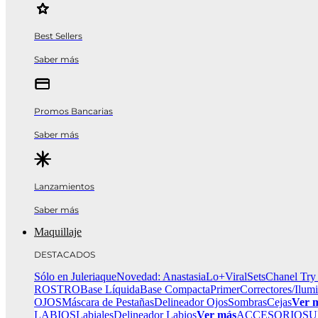
Best Sellers
Saber más
Promos Bancarias
Saber más
Lanzamientos
Saber más
Maquillaje
DESTACADOS
Sólo en Juleriaque
Novedad: Anastasia
Lo+Viral
Sets
Chanel Try
ROSTRO
Base Líquida
Base Compacta
Primer
Correctores/Ilum
OJOS
Máscara de Pestañas
Delineador Ojos
Sombras
Cejas
Ver 
LABIOS
Labiales
Delineador Labios
Ver más
ACCESORIOS
U