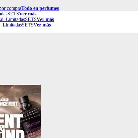
por compra
Todo en perfumes
adas
SETS
Ver más
d. Limitadas
SETS
Ver más
. Limitadas
SETS
Ver más