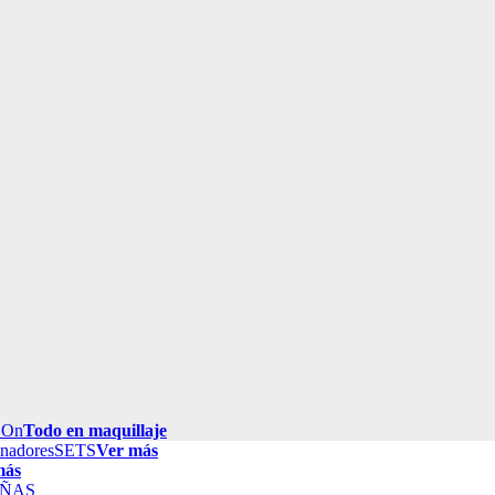
 On
Todo en maquillaje
inadores
SETS
Ver más
más
ÑAS