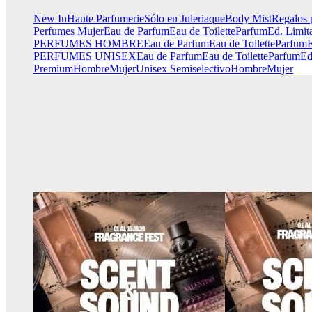
New In
Haute Parfumerie
Sólo en Juleriaque
Body Mist
Regalos 
Perfumes Mujer
Eau de Parfum
Eau de Toilette
Parfum
Ed. Limit
PERFUMES HOMBRE
Eau de Parfum
Eau de Toilette
Parfum
E
PERFUMES UNISEX
Eau de Parfum
Eau de Toilette
Parfum
Ed
Premium
Hombre
Mujer
Unisex
Semiselectivo
Hombre
Mujer