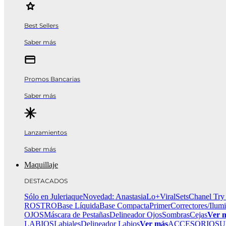
Best Sellers
Saber más
Promos Bancarias
Saber más
Lanzamientos
Saber más
Maquillaje
DESTACADOS
Sólo en Juleriaque
Novedad: Anastasia
Lo+Viral
Sets
Chanel Try
ROSTRO
Base Líquida
Base Compacta
Primer
Correctores/Ilum
OJOS
Máscara de Pestañas
Delineador Ojos
Sombras
Cejas
Ver 
LABIOS
Labiales
Delineador Labios
Ver más
ACCESORIOS
U