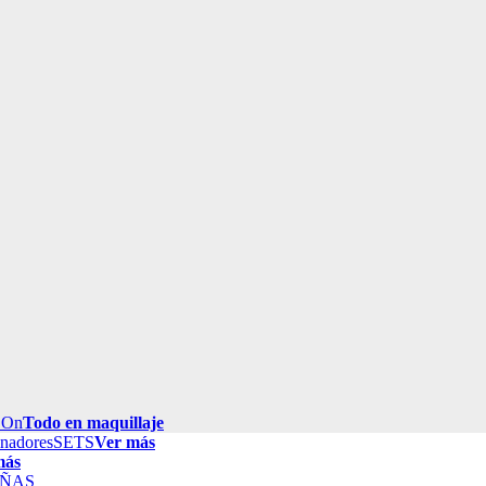
 On
Todo en maquillaje
inadores
SETS
Ver más
más
ÑAS