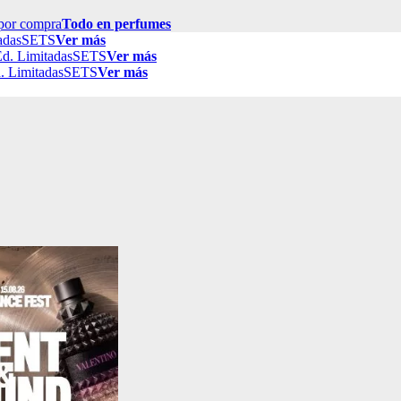
por compra
Todo en perfumes
adas
SETS
Ver más
d. Limitadas
SETS
Ver más
. Limitadas
SETS
Ver más