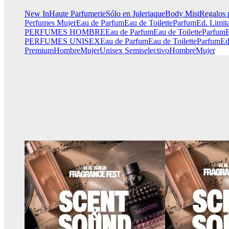
New In
Haute Parfumerie
Sólo en Juleriaque
Body Mist
Regalos 
Perfumes Mujer
Eau de Parfum
Eau de Toilette
Parfum
Ed. Limit
PERFUMES HOMBRE
Eau de Parfum
Eau de Toilette
Parfum
E
PERFUMES UNISEX
Eau de Parfum
Eau de Toilette
Parfum
Ed
Premium
Hombre
Mujer
Unisex
Semiselectivo
Hombre
Mujer