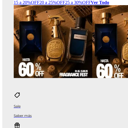
15 a 20%OFF
20 a 25%OFF
25 a 30%OFF
Ver Todo
Sale
Saber más