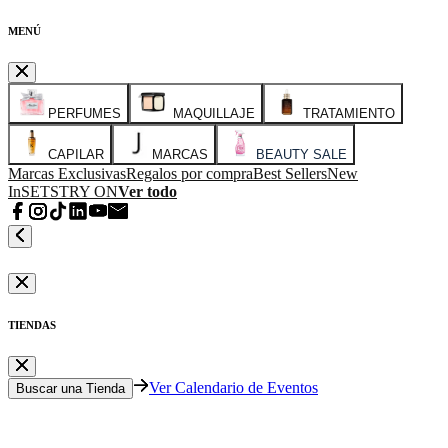
MENÚ
PERFUMES
MAQUILLAJE
TRATAMIENTO
CAPILAR
MARCAS
BEAUTY SALE
Marcas Exclusivas
Regalos por compra
Best Sellers
New
In
SETS
TRY ON
Ver todo
TIENDAS
Ver Calendario de Eventos
Buscar una Tienda