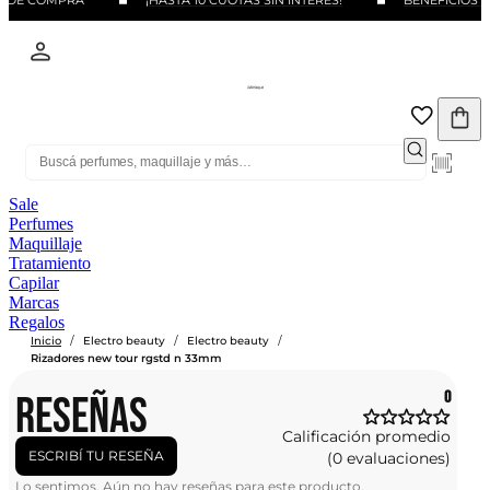
O DE COMPRA
¡HASTA 10 CUOTAS SIN INTERÉS!
BENEFICIOS C
Sale
Perfumes
Maquillaje
Tratamiento
Capilar
Marcas
Regalos
/
/
/
Inicio
Electro beauty
Electro beauty
Rizadores new tour rgstd n 33mm
RESEÑAS
0
Calificación promedio
ESCRIBÍ TU RESEÑA
(0 evaluaciones)
Lo sentimos. Aún no hay reseñas para este producto.