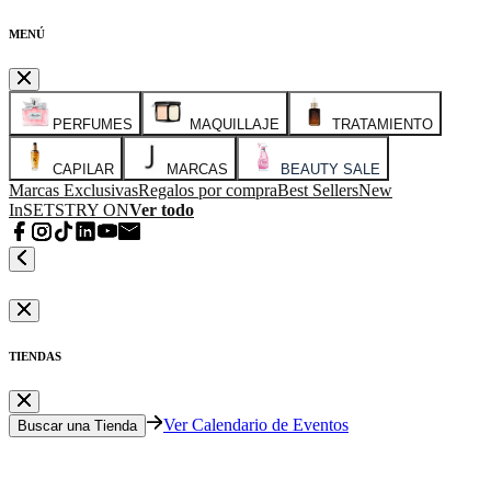
MENÚ
PERFUMES
MAQUILLAJE
TRATAMIENTO
CAPILAR
MARCAS
BEAUTY SALE
Marcas Exclusivas
Regalos por compra
Best Sellers
New
In
SETS
TRY ON
Ver todo
TIENDAS
Ver Calendario de Eventos
Buscar una Tienda