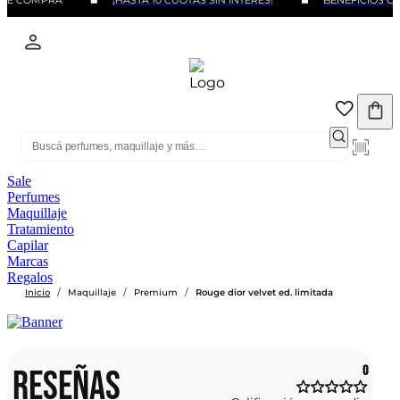
 DE COMPRA
¡HASTA 10 CUOTAS SIN INTERÉS!
BENEFICIOS CO
Sale
Perfumes
Maquillaje
Tratamiento
Capilar
Marcas
Regalos
/
/
/
Inicio
Maquillaje
Premium
Rouge dior velvet ed. limitada
RESEÑAS
0