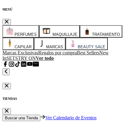
MENÚ
PERFUMES
MAQUILLAJE
TRATAMIENTO
CAPILAR
MARCAS
BEAUTY SALE
Marcas Exclusivas
Regalos por compra
Best Sellers
New
In
SETS
TRY ON
Ver todo
TIENDAS
Ver Calendario de Eventos
Buscar una Tienda