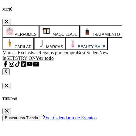
MENÚ
PERFUMES
MAQUILLAJE
TRATAMIENTO
CAPILAR
MARCAS
BEAUTY SALE
Marcas Exclusivas
Regalos por compra
Best Sellers
New
In
SETS
TRY ON
Ver todo
TIENDAS
Ver Calendario de Eventos
Buscar una Tienda