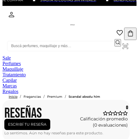
 DE COMPRA
¡HASTA 10 CUOTAS SIN INTERÉS!
BENEFICIOS C
Sale
Perfumes
Maquillaje
Tratamiento
Capilar
Marcas
Regalos
/
/
/
Inicio
Fragancias
Premium
Scandal absolu him
RESEÑAS
0
Calificación promedio
ESCRIBÍ TU RESEÑA
(0 evaluaciones)
Lo sentimos. Aún no hay reseñas para este producto.