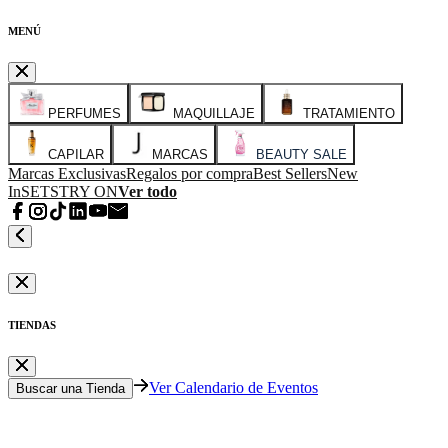
MENÚ
PERFUMES
MAQUILLAJE
TRATAMIENTO
CAPILAR
MARCAS
BEAUTY SALE
Marcas Exclusivas
Regalos por compra
Best Sellers
New
In
SETS
TRY ON
Ver todo
TIENDAS
Ver Calendario de Eventos
Buscar una Tienda