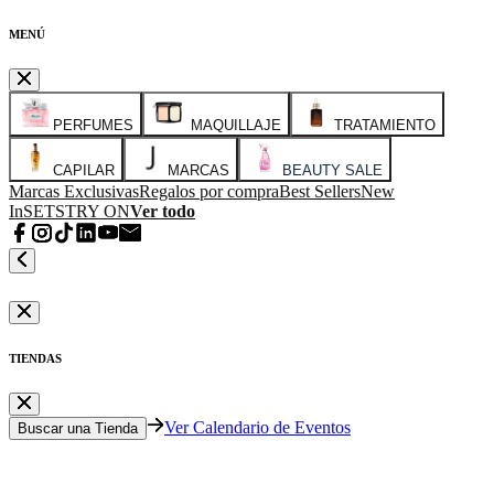
MENÚ
PERFUMES
MAQUILLAJE
TRATAMIENTO
CAPILAR
MARCAS
BEAUTY SALE
Marcas Exclusivas
Regalos por compra
Best Sellers
New
In
SETS
TRY ON
Ver todo
TIENDAS
Ver Calendario de Eventos
Buscar una Tienda