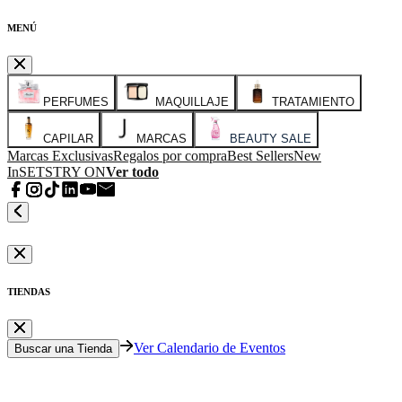
MENÚ
PERFUMES
MAQUILLAJE
TRATAMIENTO
CAPILAR
MARCAS
BEAUTY SALE
Marcas Exclusivas
Regalos por compra
Best Sellers
New
In
SETS
TRY ON
Ver todo
TIENDAS
Ver Calendario de Eventos
Buscar una Tienda