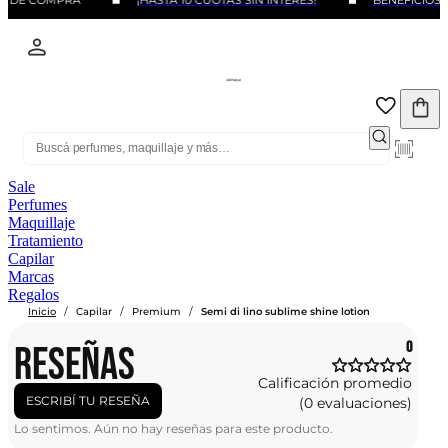
MO DE COMPRA
¡HASTA 10 CUOTAS SIN INTERÉS!
BENEFICIOS 
Sale
Perfumes
Maquillaje
Tratamiento
Capilar
Marcas
Regalos
/
/
/
Inicio
Capilar
Premium
Semi di lino sublime shine lotion
RESEÑAS
0
Calificación promedio
ESCRIBÍ TU RESEÑA
(0 evaluaciones)
Lo sentimos. Aún no hay reseñas para este producto.