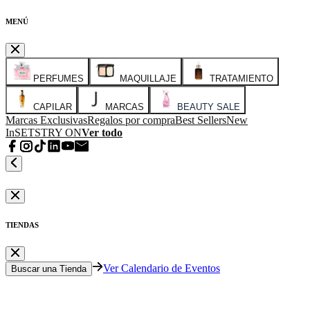
MENÚ
PERFUMES
MAQUILLAJE
TRATAMIENTO
CAPILAR
MARCAS
BEAUTY SALE
Marcas Exclusivas
Regalos por compra
Best Sellers
New
In
SETS
TRY ON
Ver todo
TIENDAS
Ver Calendario de Eventos
Buscar una Tienda