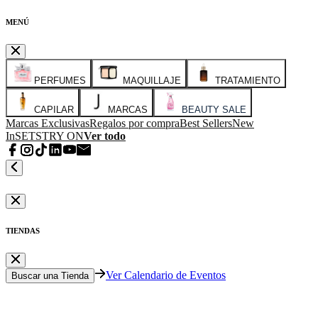
MENÚ
PERFUMES
MAQUILLAJE
TRATAMIENTO
CAPILAR
MARCAS
BEAUTY SALE
Marcas Exclusivas
Regalos por compra
Best Sellers
New
In
SETS
TRY ON
Ver todo
TIENDAS
Ver Calendario de Eventos
Buscar una Tienda