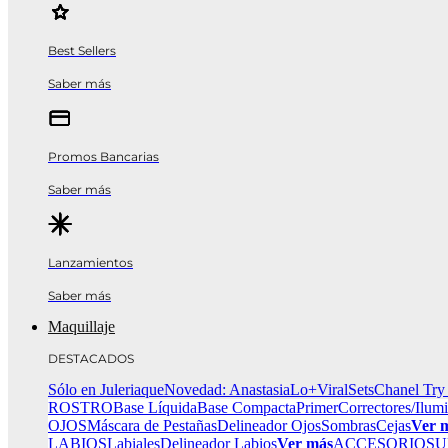
Best Sellers
Saber más
Promos Bancarias
Saber más
Lanzamientos
Saber más
Maquillaje
DESTACADOS
Sólo en Juleriaque
Novedad: Anastasia
Lo+Viral
Sets
Chanel Try
ROSTRO
Base Líquida
Base Compacta
Primer
Correctores/Ilum
OJOS
Máscara de Pestañas
Delineador Ojos
Sombras
Cejas
Ver 
LABIOS
Labiales
Delineador Labios
Ver más
ACCESORIOS
U