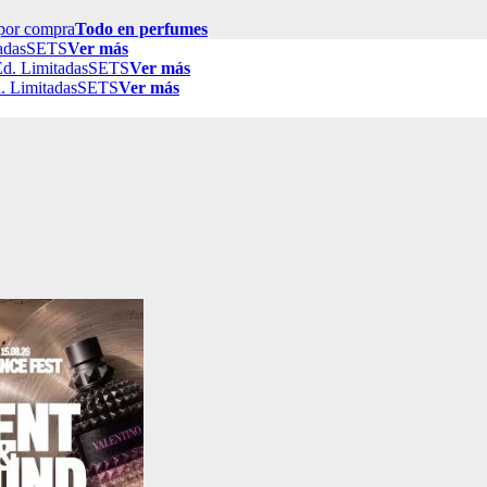
por compra
Todo en perfumes
adas
SETS
Ver más
d. Limitadas
SETS
Ver más
. Limitadas
SETS
Ver más