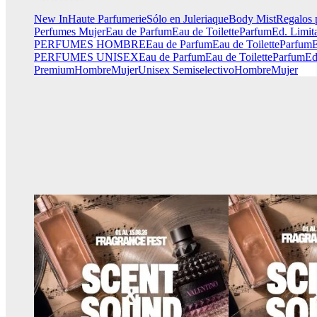
New In
Haute Parfumerie
Sólo en Juleriaque
Body Mist
Regalos 
Perfumes Mujer
Eau de Parfum
Eau de Toilette
Parfum
Ed. Limit
PERFUMES HOMBRE
Eau de Parfum
Eau de Toilette
Parfum
E
PERFUMES UNISEX
Eau de Parfum
Eau de Toilette
Parfum
Ed
Premium
Hombre
Mujer
Unisex
Semiselectivo
Hombre
Mujer