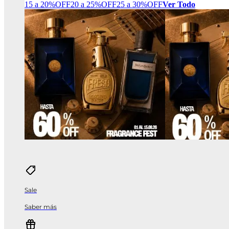
15 a 20%OFF
20 a 25%OFF
25 a 30%OFF
Ver Todo
Sale
Saber más