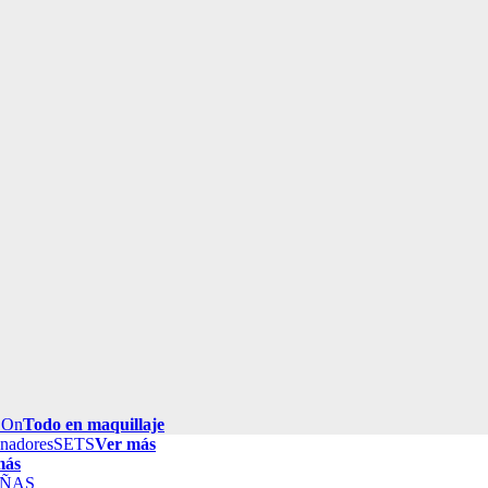
 On
Todo en maquillaje
inadores
SETS
Ver más
más
ÑAS