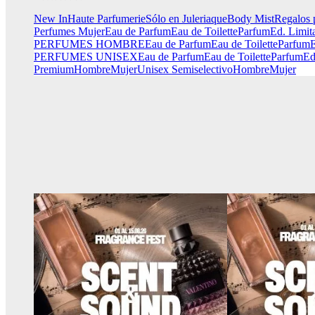
New In
Haute Parfumerie
Sólo en Juleriaque
Body Mist
Regalos 
Perfumes Mujer
Eau de Parfum
Eau de Toilette
Parfum
Ed. Limit
PERFUMES HOMBRE
Eau de Parfum
Eau de Toilette
Parfum
E
PERFUMES UNISEX
Eau de Parfum
Eau de Toilette
Parfum
Ed
Premium
Hombre
Mujer
Unisex
Semiselectivo
Hombre
Mujer