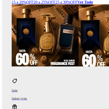
15 a 20%OFF
20 a 25%OFF
25 a 30%OFF
Ver Todo
Sale
Saber más