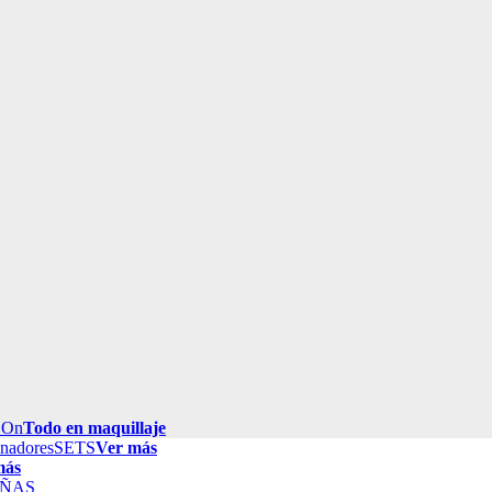
 On
Todo en maquillaje
inadores
SETS
Ver más
más
ÑAS