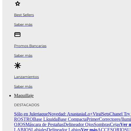
Best Sellers
Saber más
Promos Bancarias
Saber más
Lanzamientos
Saber más
Maquillaje
DESTACADOS
Sólo en Juleriaque
Novedad: Anastasia
Lo+Viral
Sets
Chanel Try
ROSTRO
Base Líquida
Base Compacta
Primer
Correctores/Ilum
OJOS
Máscara de Pestañas
Delineador Ojos
Sombras
Cejas
Ver 
LABIOS
Labiales
Delineador Labios
Ver más
ACCESORIOS
U