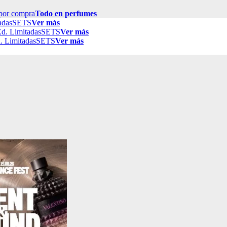
por compra
Todo en perfumes
adas
SETS
Ver más
d. Limitadas
SETS
Ver más
. Limitadas
SETS
Ver más