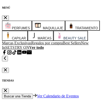
MENÚ
PERFUMES
MAQUILLAJE
TRATAMIENTO
CAPILAR
MARCAS
BEAUTY SALE
Marcas Exclusivas
Regalos por compra
Best Sellers
New
In
SETS
TRY ON
Ver todo
TIENDAS
Ver Calendario de Eventos
Buscar una Tienda