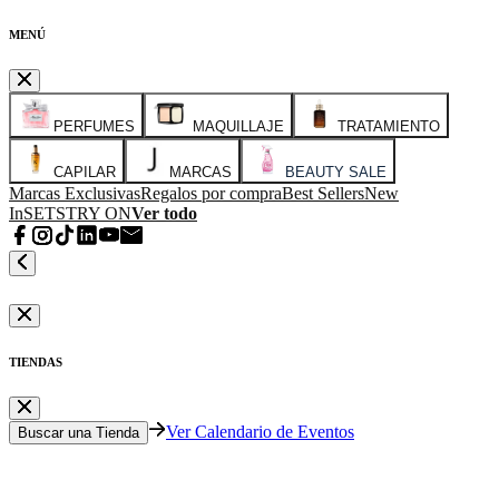
MENÚ
PERFUMES
MAQUILLAJE
TRATAMIENTO
CAPILAR
MARCAS
BEAUTY SALE
Marcas Exclusivas
Regalos por compra
Best Sellers
New
In
SETS
TRY ON
Ver todo
TIENDAS
Ver Calendario de Eventos
Buscar una Tienda