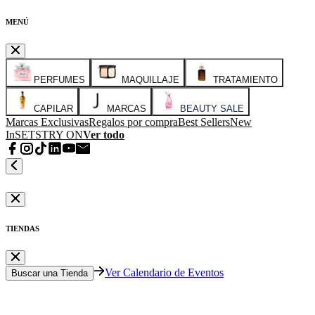
MENÚ
PERFUMES
MAQUILLAJE
TRATAMIENTO
CAPILAR
MARCAS
BEAUTY SALE
Marcas Exclusivas
Regalos por compra
Best Sellers
New
In
SETS
TRY ON
Ver todo
TIENDAS
Ver Calendario de Eventos
Buscar una Tienda