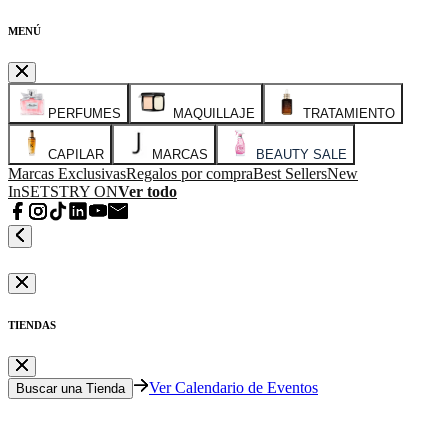
MENÚ
PERFUMES
MAQUILLAJE
TRATAMIENTO
CAPILAR
MARCAS
BEAUTY SALE
Marcas Exclusivas
Regalos por compra
Best Sellers
New
In
SETS
TRY ON
Ver todo
TIENDAS
Ver Calendario de Eventos
Buscar una Tienda