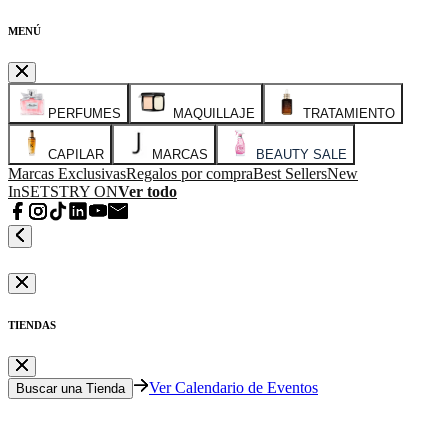
MENÚ
PERFUMES
MAQUILLAJE
TRATAMIENTO
CAPILAR
MARCAS
BEAUTY SALE
Marcas Exclusivas
Regalos por compra
Best Sellers
New
In
SETS
TRY ON
Ver todo
TIENDAS
Ver Calendario de Eventos
Buscar una Tienda