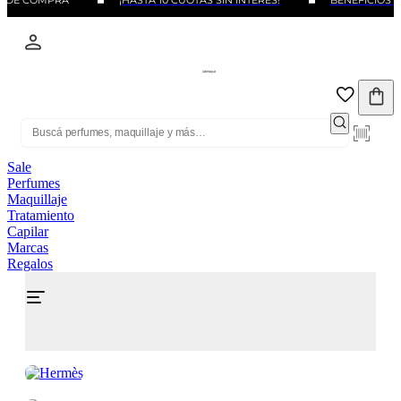
O DE COMPRA
¡HASTA 10 CUOTAS SIN INTERÉS!
BENEFICIOS C
Sale
Perfumes
Maquillaje
Tratamiento
Capilar
Marcas
Regalos