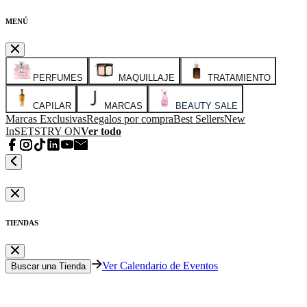
MENÚ
PERFUMES
MAQUILLAJE
TRATAMIENTO
CAPILAR
MARCAS
BEAUTY SALE
Marcas Exclusivas
Regalos por compra
Best Sellers
New
In
SETS
TRY ON
Ver todo
TIENDAS
Ver Calendario de Eventos
Buscar una Tienda