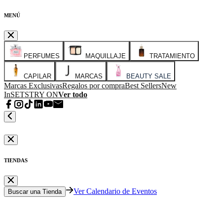
MENÚ
PERFUMES
MAQUILLAJE
TRATAMIENTO
CAPILAR
MARCAS
BEAUTY SALE
Marcas Exclusivas
Regalos por compra
Best Sellers
New
In
SETS
TRY ON
Ver todo
TIENDAS
Ver Calendario de Eventos
Buscar una Tienda