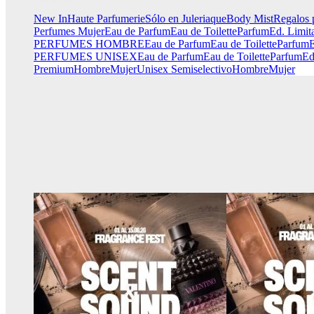
New In
Haute Parfumerie
Sólo en Juleriaque
Body Mist
Regalos 
Perfumes Mujer
Eau de Parfum
Eau de Toilette
Parfum
Ed. Limit
PERFUMES HOMBRE
Eau de Parfum
Eau de Toilette
Parfum
E
PERFUMES UNISEX
Eau de Parfum
Eau de Toilette
Parfum
Ed
Premium
Hombre
Mujer
Unisex
Semiselectivo
Hombre
Mujer