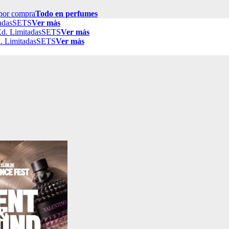
por compra
Todo en perfumes
adas
SETS
Ver más
d. Limitadas
SETS
Ver más
. Limitadas
SETS
Ver más