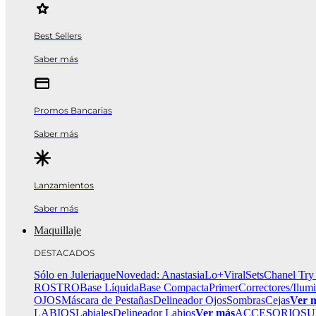
Best Sellers
Saber más
Promos Bancarias
Saber más
Lanzamientos
Saber más
Maquillaje
DESTACADOS
Sólo en Juleriaque
Novedad: Anastasia
Lo+Viral
Sets
Chanel Try
ROSTRO
Base Líquida
Base Compacta
Primer
Correctores/Ilum
OJOS
Máscara de Pestañas
Delineador Ojos
Sombras
Cejas
Ver 
LABIOS
Labiales
Delineador Labios
Ver más
ACCESORIOS
U