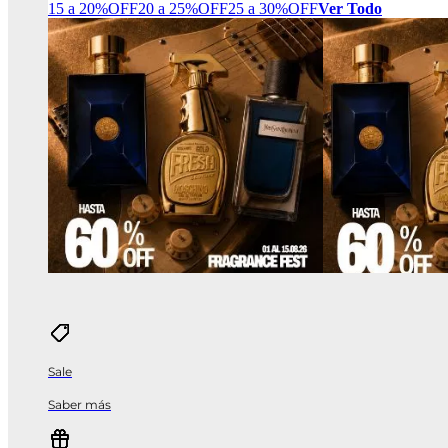
15 a 20%OFF
20 a 25%OFF
25 a 30%OFF
Ver Todo
Sale
Saber más