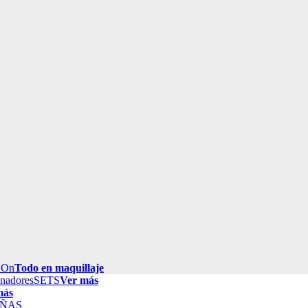
 On
Todo en maquillaje
inadores
SETS
Ver más
más
ÑAS