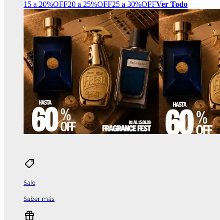
15 a 20%OFF
20 a 25%OFF
25 a 30%OFF
Ver Todo
Sale
Saber más