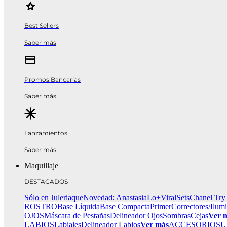
Best Sellers
Saber más
Promos Bancarias
Saber más
Lanzamientos
Saber más
Maquillaje
DESTACADOS
Sólo en Juleriaque
Novedad: Anastasia
Lo+Viral
Sets
Chanel Try
ROSTRO
Base Líquida
Base Compacta
Primer
Correctores/Ilum
OJOS
Máscara de Pestañas
Delineador Ojos
Sombras
Cejas
Ver 
LABIOS
Labiales
Delineador Labios
Ver más
ACCESORIOS
U