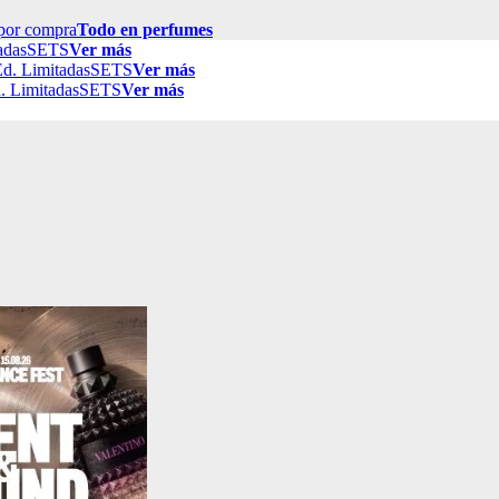
por compra
Todo en perfumes
adas
SETS
Ver más
d. Limitadas
SETS
Ver más
. Limitadas
SETS
Ver más