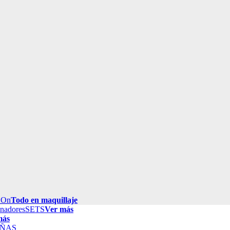
 On
Todo en maquillaje
inadores
SETS
Ver más
más
ÑAS