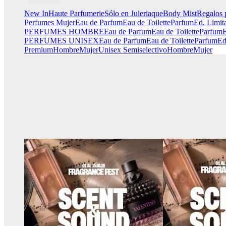
New In
Haute Parfumerie
Sólo en Juleriaque
Body Mist
Regalos 
Perfumes Mujer
Eau de Parfum
Eau de Toilette
Parfum
Ed. Limit
PERFUMES HOMBRE
Eau de Parfum
Eau de Toilette
Parfum
E
PERFUMES UNISEX
Eau de Parfum
Eau de Toilette
Parfum
Ed
Premium
Hombre
Mujer
Unisex
Semiselectivo
Hombre
Mujer