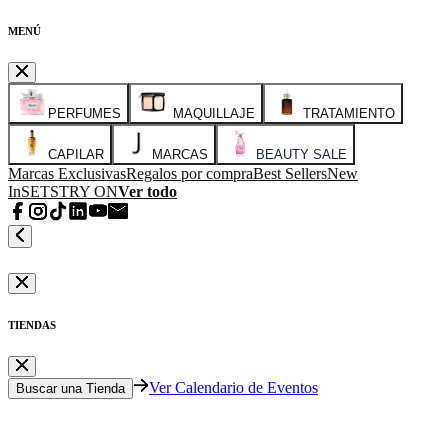
MENÚ
PERFUMES
MAQUILLAJE
TRATAMIENTO
CAPILAR
MARCAS
BEAUTY SALE
Marcas Exclusivas
Regalos por compra
Best Sellers
New
In
SETS
TRY ON
Ver todo
TIENDAS
Ver Calendario de Eventos
Buscar una Tienda