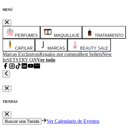
MENÚ
PERFUMES
MAQUILLAJE
TRATAMIENTO
CAPILAR
MARCAS
BEAUTY SALE
Marcas Exclusivas
Regalos por compra
Best Sellers
New
In
SETS
TRY ON
Ver todo
TIENDAS
Ver Calendario de Eventos
Buscar una Tienda