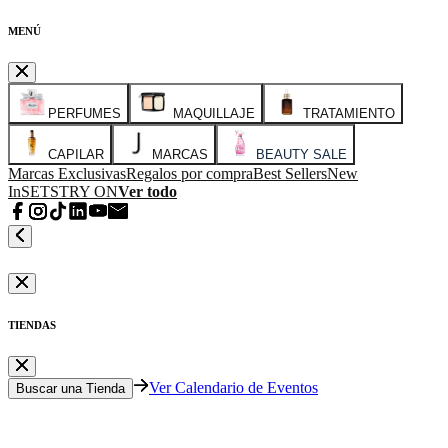
MENÚ
PERFUMES
MAQUILLAJE
TRATAMIENTO
CAPILAR
MARCAS
BEAUTY SALE
Marcas Exclusivas
Regalos por compra
Best Sellers
New
In
SETS
TRY ON
Ver todo
TIENDAS
Ver Calendario de Eventos
Buscar una Tienda